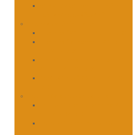
78-42-M/08 Lyceum (režim
pokusného ověřování)
Obory s výučním listem
Elektrikář 26-51-H/01 (3 leté)
Elektrikář silnoproud 26-51-
H/02 (3 leté)
Strojní mechanik (zámečník)
23-51-H/01 (3 leté)
Obráběč kovů 23-56-H/01 (3
leté)
Obory nástavbového studia
Provozní elektrotechnika 26-
41-L/52 (2 leté)
Provozní technika 23-43-L/51
(2 leté)