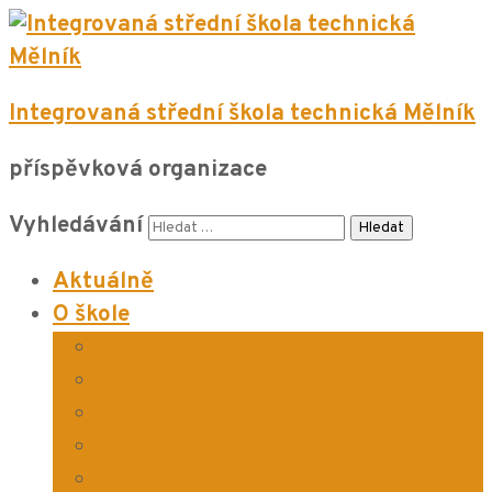
Integrovaná střední škola technická Mělník
příspěvková organizace
Vyhledávání
Aktuálně
O škole
O nás
Dokumenty školy
Školská rada
GDPR – ochrana osobních údajů
Vnitřní oznamovací systém