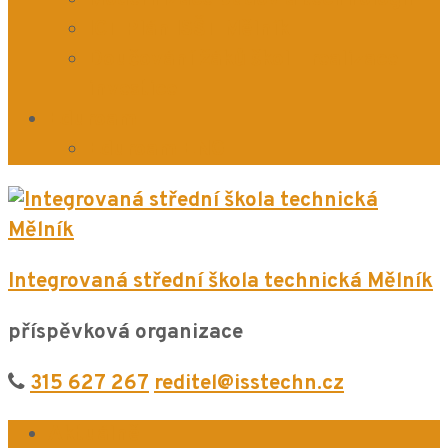
ICT Plán ISŠT Mělník
Doučování žáků škol – realizace
investice
Eduroam
Eduroam ENG
Integrovaná střední škola technická Mělník
příspěvková organizace
315 627 267
reditel@isstechn.cz
Aktuálně