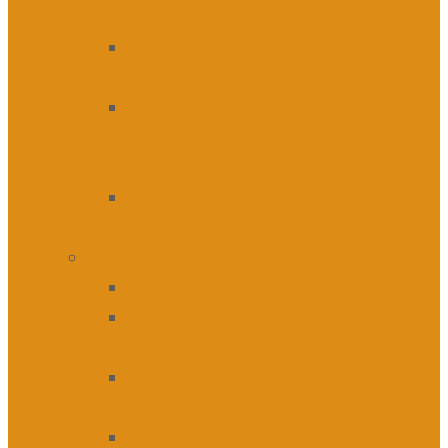
44-L/01 (4 leté)
Ekonomika a podnikání – řízení
firem 63-41-M/01 (4 leté)
Ekonomika a podnikání –
management sportu 63-41-
M/01 (4 leté)
78-42-M/08 Lyceum (režim
pokusného ověřování)
Obory s výučním listem
Elektrikář 26-51-H/01 (3 leté)
Elektrikář silnoproud 26-51-
H/02 (3 leté)
Strojní mechanik (zámečník)
23-51-H/01 (3 leté)
Obráběč kovů 23-56-H/01 (3