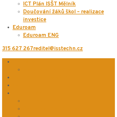
ICT Plán ISŠT Mělník
Doučování žáků škol – realizace
investice
Eduroam
Eduroam ENG
315 627 267
reditel@isstechn.cz
Pro žáky
Materiály pro žáky
Dokumenty ke stažení
Galerie
Projekty školy
Učebny pohonů
Školní kariérové poradenství
Modernizace budov a technologií