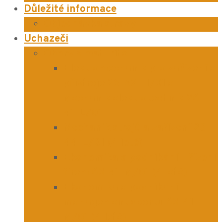
Důležité informace
Objednávka stravy
Uchazeči
Obory s maturitou
Elektromechanik pro zařízení a
přístroje 26-52-H/01 a
Mechanik elektrotechnik 26-
41-L/01
Mechanik strojů a zařízení 23-
44-L/01 (4 leté)
Ekonomika a podnikání – řízení
firem 63-41-M/01 (4 leté)
Ekonomika a podnikání –
management sportu 63-41-
M/01 (4 leté)