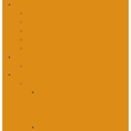
O škole
O nás
Dokumenty školy
Školská rada
GDPR – ochrana osobních údajů
Vnitřní oznamovací systém
Důležité informace
Objednávka stravy
Uchazeči
Obory s maturitou
Elektromechanik pro zařízení a
přístroje 26-52-H/01 a
Mechanik elektrotechnik 26-
41-L/01
Mechanik strojů a zařízení 23-