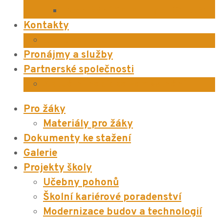
Podnikání 64-41-L/51 (2 leté)
Kontakty
Učitelský sbor
Pronájmy a služby
Partnerské společnosti
Aktuální nabídka zaměstnání
Pro žáky
Materiály pro žáky
Dokumenty ke stažení
Galerie
Projekty školy
Učebny pohonů
Školní kariérové poradenství
Modernizace budov a technologií