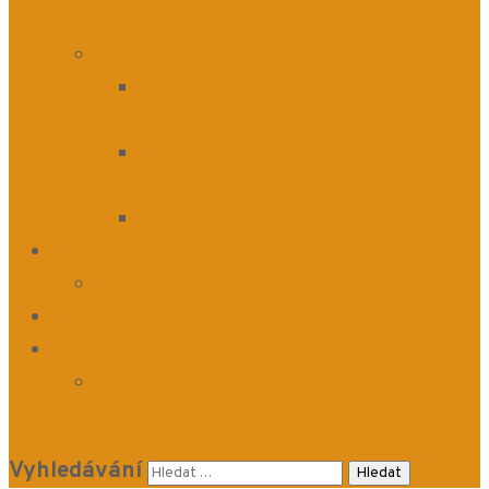
leté)
Obory nástavbového studia
Provozní elektrotechnika 26-
41-L/52 (2 leté)
Provozní technika 23-43-L/51
(2 leté)
Podnikání 64-41-L/51 (2 leté)
Kontakty
Učitelský sbor
Pronájmy a služby
Partnerské společnosti
Aktuální nabídka zaměstnání
Vyhledávání