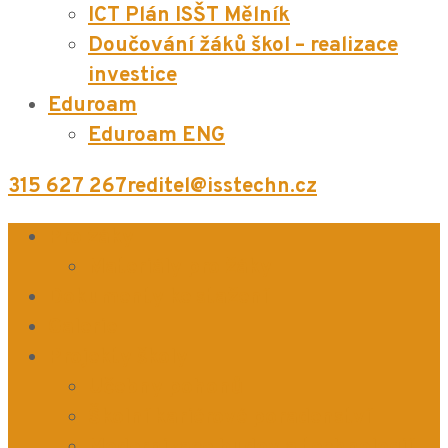
ICT Plán ISŠT Mělník
Doučování žáků škol – realizace
investice
Eduroam
Eduroam ENG
315 627 267
reditel@isstechn.cz
Pro žáky
Materiály pro žáky
Dokumenty ke stažení
Galerie
Projekty školy
Učebny pohonů
Školní kariérové poradenství
Modernizace budov a technologií