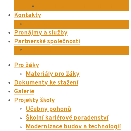
Podnikání 64-41-L/51 (2 leté)
Kontakty
Učitelský sbor
Pronájmy a služby
Partnerské společnosti
Aktuální nabídka zaměstnání
Pro žáky
Materiály pro žáky
Dokumenty ke stažení
Galerie
Projekty školy
Učebny pohonů
Školní kariérové poradenství
Modernizace budov a technologií