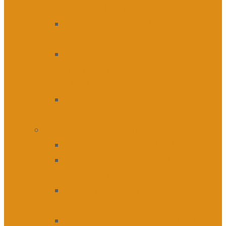
44-L/01 (4 leté)
Ekonomika a podnikání – řízení
firem 63-41-M/01 (4 leté)
Ekonomika a podnikání –
management sportu 63-41-
M/01 (4 leté)
78-42-M/08 Lyceum (režim
pokusného ověřování)
Obory s výučním listem
Elektrikář 26-51-H/01 (3 leté)
Elektrikář silnoproud 26-51-
H/02 (3 leté)
Strojní mechanik (zámečník)
23-51-H/01 (3 leté)
Obráběč kovů 23-56-H/01 (3