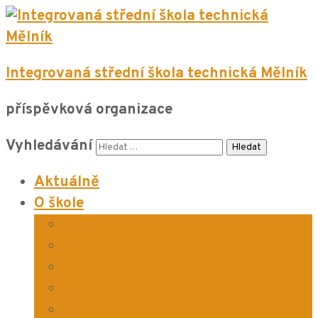
Integrovaná střední škola technická Mělník
příspěvková organizace
Vyhledávání
Aktuálně
O škole
O nás
Dokumenty školy
Školská rada
GDPR – ochrana osobních údajů
Vnitřní oznamovací systém