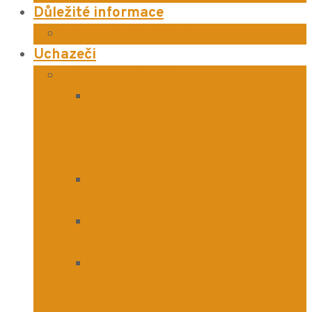
Důležité informace
Objednávka stravy
Uchazeči
Obory s maturitou
Elektromechanik pro zařízení a
přístroje 26-52-H/01 a
Mechanik elektrotechnik 26-
41-L/01
Mechanik strojů a zařízení 23-
44-L/01 (4 leté)
Ekonomika a podnikání – řízení
firem 63-41-M/01 (4 leté)
Ekonomika a podnikání –
management sportu 63-41-
M/01 (4 leté)