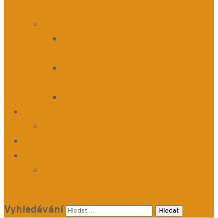
leté)
Obory nástavbového studia
Provozní elektrotechnika 26-
41-L/52 (2 leté)
Provozní technika 23-43-L/51
(2 leté)
Podnikání 64-41-L/51 (2 leté)
Kontakty
Učitelský sbor
Pronájmy a služby
Partnerské společnosti
Aktuální nabídka zaměstnání
Vyhledávání