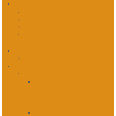
O škole
O nás
Dokumenty školy
Školská rada
GDPR – ochrana osobních údajů
Vnitřní oznamovací systém
Důležité informace
Objednávka stravy
Uchazeči
Obory s maturitou
Elektromechanik pro zařízení a
přístroje 26-52-H/01 a
Mechanik elektrotechnik 26-
41-L/01
Mechanik strojů a zařízení 23-