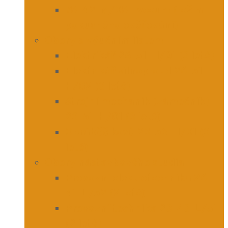
78-42-M/08 Lyceum (režim
pokusného ověřování)
Obory s výučním listem
Elektrikář 26-51-H/01 (3 leté)
Elektrikář silnoproud 26-51-
H/02 (3 leté)
Strojní mechanik (zámečník)
23-51-H/01 (3 leté)
Obráběč kovů 23-56-H/01 (3
leté)
Obory nástavbového studia
Provozní elektrotechnika 26-
41-L/52 (2 leté)
Provozní technika 23-43-L/51
(2 leté)