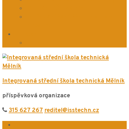
ICT Plán ISŠT Mělník
Doučování žáků škol – realizace
investice
Eduroam
Eduroam ENG
Integrovaná střední škola technická Mělník
příspěvková organizace
315 627 267
reditel@isstechn.cz
Aktuálně