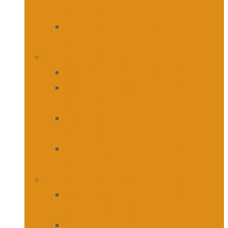
M/01 (4 leté)
78-42-M/08 Lyceum (režim
pokusného ověřování)
Obory s výučním listem
Elektrikář 26-51-H/01 (3 leté)
Elektrikář silnoproud 26-51-
H/02 (3 leté)
Strojní mechanik (zámečník)
23-51-H/01 (3 leté)
Obráběč kovů 23-56-H/01 (3
leté)
Obory nástavbového studia
Provozní elektrotechnika 26-
41-L/52 (2 leté)
Provozní technika 23-43-L/51