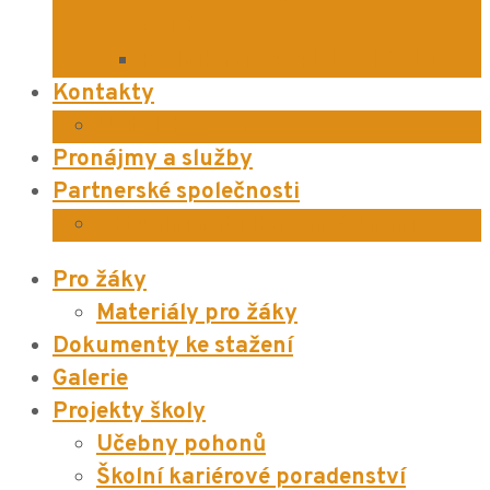
(2 leté)
Podnikání 64-41-L/51 (2 leté)
Kontakty
Učitelský sbor
Pronájmy a služby
Partnerské společnosti
Aktuální nabídka zaměstnání
Pro žáky
Materiály pro žáky
Dokumenty ke stažení
Galerie
Projekty školy
Učebny pohonů
Školní kariérové poradenství