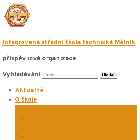
Integrovaná střední škola technická Mělník
příspěvková organizace
Vyhledávání
Aktuálně
O škole
O nás
Dokumenty školy
Školská rada
GDPR – ochrana osobních údajů