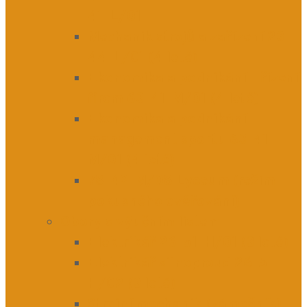
41-L/01
Mechanik strojů a zařízení 23-
44-L/01 (4 leté)
Ekonomika a podnikání – řízení
firem 63-41-M/01 (4 leté)
Ekonomika a podnikání –
management sportu 63-41-
M/01 (4 leté)
78-42-M/08 Lyceum (režim
pokusného ověřování)
Obory s výučním listem
Elektrikář 26-51-H/01 (3 leté)
Elektrikář silnoproud 26-51-
H/02 (3 leté)
Strojní mechanik (zámečník)