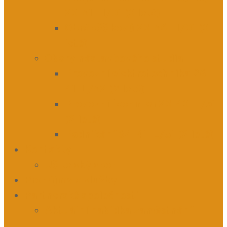
23-51-H/01 (3 leté)
Obráběč kovů 23-56-H/01 (3
leté)
Obory nástavbového studia
Provozní elektrotechnika 26-
41-L/52 (2 leté)
Provozní technika 23-43-L/51
(2 leté)
Podnikání 64-41-L/51 (2 leté)
Kontakty
Učitelský sbor
Pronájmy a služby
Partnerské společnosti
Aktuální nabídka zaměstnání