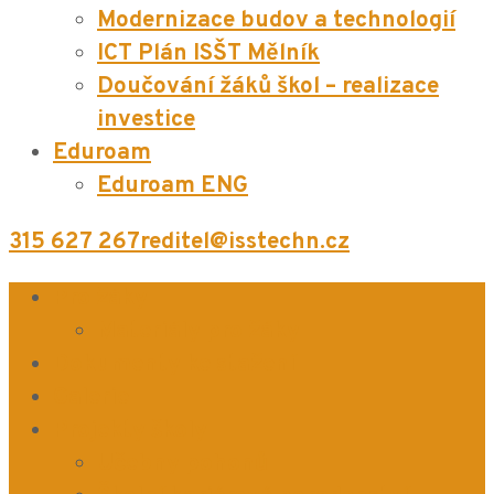
Modernizace budov a technologií
ICT Plán ISŠT Mělník
Doučování žáků škol – realizace
investice
Eduroam
Eduroam ENG
315 627 267
reditel@isstechn.cz
Pro žáky
Materiály pro žáky
Dokumenty ke stažení
Galerie
Projekty školy
Učebny pohonů