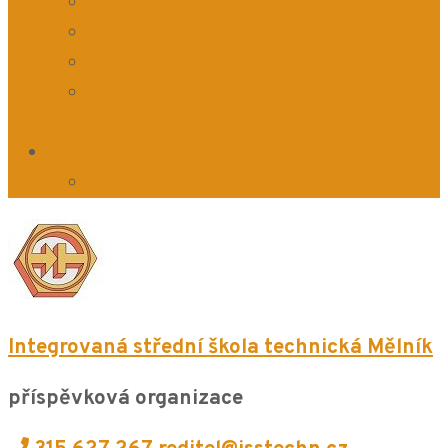
Školní kariérové poradenství
Modernizace budov a technologií
ICT Plán ISŠT Mělník
Doučování žáků škol – realizace
investice
Eduroam
Eduroam ENG
Integrovaná střední škola technická Mělník
příspěvková organizace