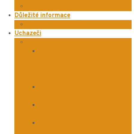
Vnitřní oznamovací systém
Důležité informace
Objednávka stravy
Uchazeči
Obory s maturitou
Elektromechanik pro zařízení a
přístroje 26-52-H/01 a
Mechanik elektrotechnik 26-
41-L/01
Mechanik strojů a zařízení 23-
44-L/01 (4 leté)
Ekonomika a podnikání – řízení
firem 63-41-M/01 (4 leté)
Ekonomika a podnikání –
management sportu 63-41-