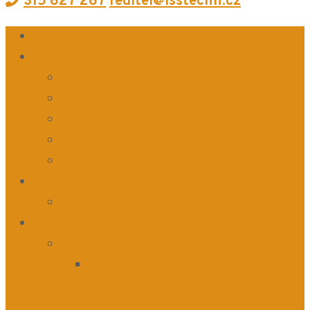
315 627 267
reditel@isstechn.cz
Aktuálně
O škole
O nás
Dokumenty školy
Školská rada
GDPR – ochrana osobních údajů
Vnitřní oznamovací systém
Důležité informace
Objednávka stravy
Uchazeči
Obory s maturitou
Elektromechanik pro zařízení a
přístroje 26-52-H/01 a
Mechanik elektrotechnik 26-