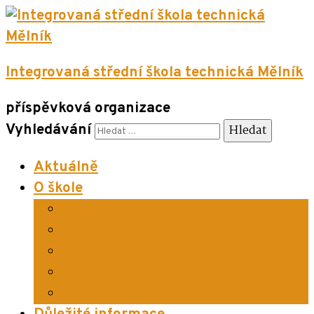
Integrovaná střední škola technická Mělník
příspěvková organizace
Vyhledávání
Aktuálně
O škole
O nás
Dokumenty školy
Školská rada
GDPR – ochrana osobních údajů
Vnitřní oznamovací systém