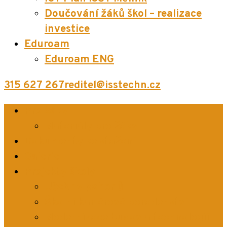
Doučování žáků škol – realizace
investice
Eduroam
Eduroam ENG
315 627 267
reditel@isstechn.cz
Pro žáky
Materiály pro žáky
Dokumenty ke stažení
Galerie
Projekty školy
Učebny pohonů
Školní kariérové poradenství
Modernizace budov a technologií