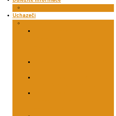
Důležité informace
Objednávka stravy
Uchazeči
Obory s maturitou
Elektromechanik pro zařízení a
přístroje 26-52-H/01 a
Mechanik elektrotechnik 26-
41-L/01
Mechanik strojů a zařízení 23-
44-L/01 (4 leté)
Ekonomika a podnikání – řízení
firem 63-41-M/01 (4 leté)
Ekonomika a podnikání –
management sportu 63-41-
M/01 (4 leté)