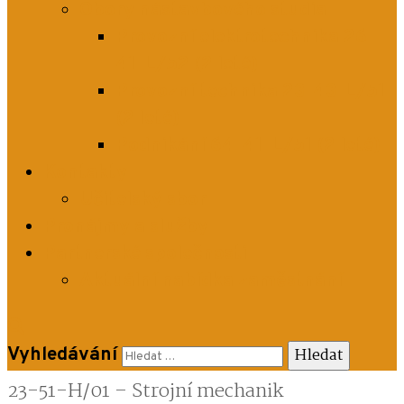
Obory nástavbového studia
Provozní elektrotechnika 26-
41-L/52 (2 leté)
Provozní technika 23-43-L/51
(2 leté)
Podnikání 64-41-L/51 (2 leté)
Kontakty
Učitelský sbor
Pronájmy a služby
Partnerské společnosti
Aktuální nabídka zaměstnání
Vyhledávání
23-51-H/01 – Strojní mechanik