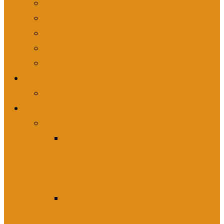
O nás
Dokumenty školy
Školská rada
GDPR – ochrana osobních údajů
Vnitřní oznamovací systém
Důležité informace
Objednávka stravy
Uchazeči
Obory s maturitou
Elektromechanik pro zařízení a
přístroje 26-52-H/01 a
Mechanik elektrotechnik 26-
41-L/01
Mechanik strojů a zařízení 23-
44-L/01 (4 leté)