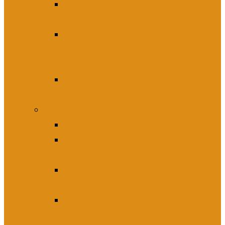
Ekonomika a podnikání – řízení
firem 63-41-M/01 (4 leté)
Ekonomika a podnikání –
management sportu 63-41-
M/01 (4 leté)
78-42-M/08 Lyceum (režim
pokusného ověřování)
Obory s výučním listem
Elektrikář 26-51-H/01 (3 leté)
Elektrikář silnoproud 26-51-
H/02 (3 leté)
Strojní mechanik (zámečník)
23-51-H/01 (3 leté)
Obráběč kovů 23-56-H/01 (3
leté)