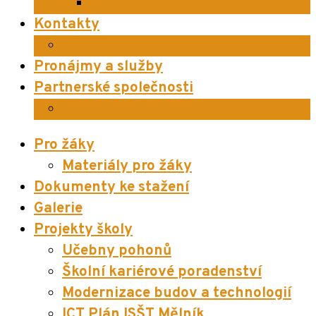
Podnikání 64-41-L/51 (2 leté)
Kontakty
Učitelský sbor
Pronájmy a služby
Partnerské společnosti
Aktuální nabídka zaměstnání
Pro žáky
Materiály pro žáky
Dokumenty ke stažení
Galerie
Projekty školy
Učebny pohonů
Školní kariérové poradenství
Modernizace budov a technologií
ICT Plán ISŠT Mělník