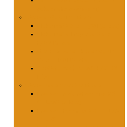
78-42-M/08 Lyceum (režim
pokusného ověřování)
Obory s výučním listem
Elektrikář 26-51-H/01 (3 leté)
Elektrikář silnoproud 26-51-
H/02 (3 leté)
Strojní mechanik (zámečník)
23-51-H/01 (3 leté)
Obráběč kovů 23-56-H/01 (3
leté)
Obory nástavbového studia
Provozní elektrotechnika 26-
41-L/52 (2 leté)
Provozní technika 23-43-L/51
(2 leté)