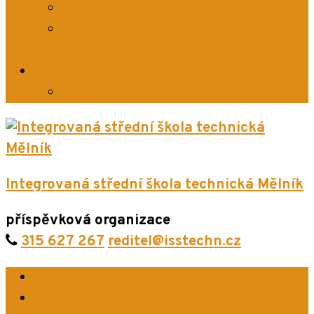
ICT Plán ISŠT Mělník
Doučování žáků škol – realizace
investice
Eduroam
Eduroam ENG
Integrovaná střední škola technická Mělník
příspěvková organizace
315 627 267
reditel@isstechn.cz
Aktuálně
O škole